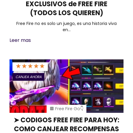
m
EXCLUSIVOS de FREE FIRE
p
g
r
t
(TODOS LOS QUIEREN)
p
e
a
e
a
Free Fire no es solo un juego, es una historia viva
r
m
en…
r
r
Leer mas
t
i
★
★
★
★
★
r
CANJEA AHORA
🟥 Free Fire Go👇
➤ CODIGOS FREE FIRE PARA HOY:
COMO CANJEAR RECOMPENSAS