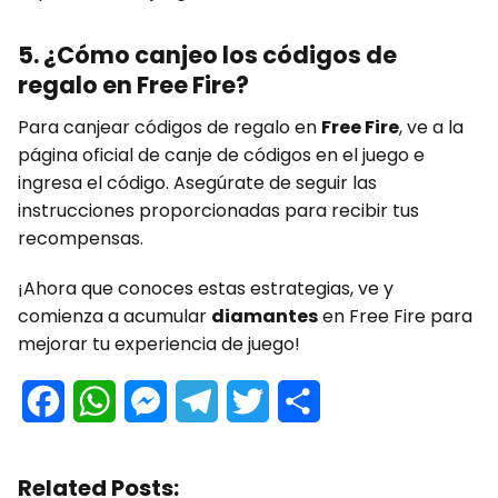
5. ¿Cómo canjeo los códigos de
regalo en Free Fire?
Para canjear códigos de regalo en
Free Fire
, ve a la
página oficial de canje de códigos en el juego e
ingresa el código. Asegúrate de seguir las
instrucciones proporcionadas para recibir tus
recompensas.
¡Ahora que conoces estas estrategias, ve y
comienza a acumular
diamantes
en Free Fire para
mejorar tu experiencia de juego!
F
W
M
T
T
C
a
h
e
e
w
o
Related Posts:
c
a
s
l
i
m