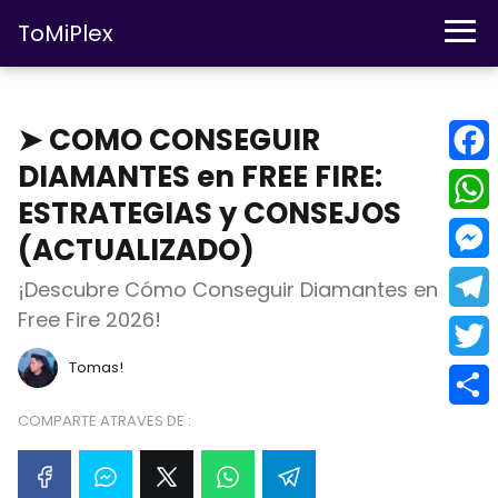
ToMiPlex
➤ COMO CONSEGUIR
DIAMANTES en FREE FIRE:
F
ESTRATEGIAS y CONSEJOS
a
W
(ACTUALIZADO)
c
h
M
¡Descubre Cómo Conseguir Diamantes en
e
a
e
Free Fire 2026!
T
b
t
s
e
Tomas!
T
o
s
s
l
w
o
COMPARTE ATRAVES DE :
C
A
e
e
i
k
o
p
n
g
t