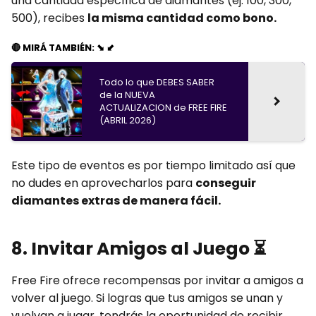
una cantidad específica de diamantes (ej. 100, 300,
500), recibes
la misma cantidad como bono.
🔴 MIRÁ TAMBIÉN: ⬊ ⬋
Todo lo que DEBES SABER
de la NUEVA
ACTUALIZACION de FREE FIRE
(ABRIL 2026)
Este tipo de eventos es por tiempo limitado así que
no dudes en aprovecharlos para
conseguir
diamantes extras de manera fácil.
8. Invitar Amigos al Juego
⏳
Free Fire ofrece recompensas por invitar a amigos a
volver al juego. Si logras que tus amigos se unan y
vuelvan a jugar, tendrás la oportunidad de recibir