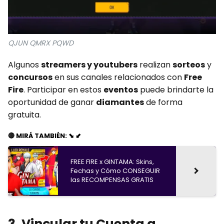
QJUN QMRX PQWD
Algunos
streamers y youtubers
realizan
sorteos
y
concursos
en sus canales relacionados con
Free
Fire
. Participar en estos
eventos
puede brindarte la
oportunidad de ganar
diamantes
de forma
gratuita.
🔴 MIRÁ TAMBIÉN: ⬊ ⬋
FREE FIRE x GINTAMA: Skins,
Fechas y Cómo CONSEGUIR
las RECOMPENSAS GRATIS
3. Vincular tu Cuenta a