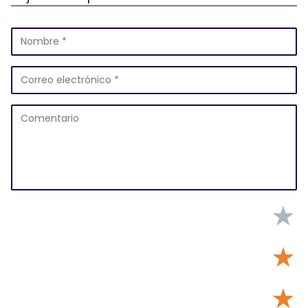
★
★
★