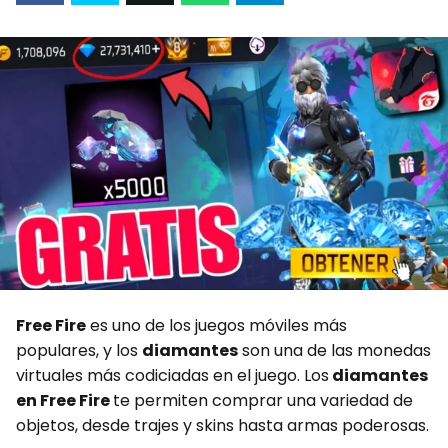
m
p
g
r
t
p
e
a
e
a
r
m
r
r
t
i
r
Free Fire
es uno de los juegos móviles más
populares, y los
diamantes
son una de las monedas
virtuales más codiciadas en el juego. Los
diamantes
en Free Fire
te permiten comprar una variedad de
objetos, desde trajes y skins hasta armas poderosas.