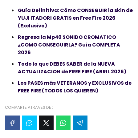
e
t
s
e
t
p
Guía Definitiva: Cómo CONSEGUIR la skin de
YUJI ITADORI GRATIS en Free Fire 2026
b
s
e
g
t
a
(Exclusivo)
o
A
n
r
e
r
Regresa la Mp40 SONIDO CROMATICO
o
p
g
a
r
t
¿COMO CONSEGUIRLA? Guía COMPLETA
2026
k
p
e
m
i
Todo lo que DEBES SABER de la NUEVA
r
r
ACTUALIZACION de FREE FIRE (ABRIL 2026)
Los PASES más VETERANOS y EXCLUSIVOS de
FREE FIRE (TODOS LOS QUIEREN)
COMPARTE ATRAVES DE :