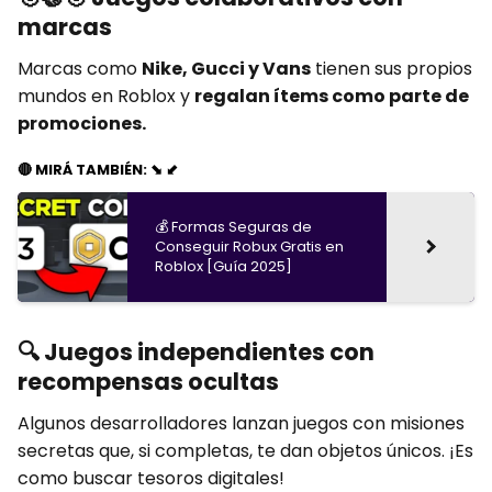
marcas
Marcas como
Nike, Gucci y Vans
tienen sus propios
mundos en Roblox y
regalan ítems como parte de
promociones.
🔴 MIRÁ TAMBIÉN: ⬊ ⬋
💰 Formas Seguras de
Conseguir Robux Gratis en
Roblox [Guía 2025]
🔍
Juegos independientes con
recompensas ocultas
Algunos desarrolladores lanzan juegos con misiones
secretas que, si completas, te dan objetos únicos. ¡Es
como buscar tesoros digitales!