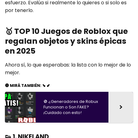
esfuerzo. Evalúa si realmente lo quieres o si solo es
por tenerlo.
🥇
TOP 10 Juegos de Roblox que
regalan objetos y skins épicas
en 2025
Ahora sí, lo que esperabas: la lista con lo mejor de lo
mejor.
🔴 MIRÁ TAMBIÉN: ⬊ ⬋
🚫 ¿Generadores de Robux
Funcionan o Son FAKE?
¡Cuidado con esto!
👟
1. NIKELAND