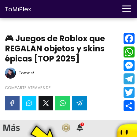
ToMiPlex
🎮 Juegos de Roblox que
REGALAN objetos y skins
F
épicas [TOP 2025]
a
W
c
Tomas!
h
M
e
a
e
COMPARTE ATRAVES DE :
T
b
t
s
e
T
o
s
s
l
w
o
C
A
e
e
i
k
o
p
n
g
t