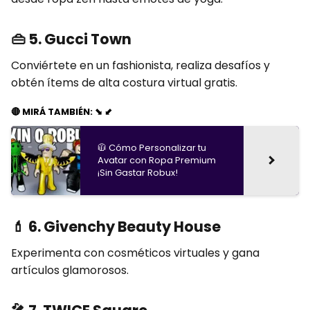
👜
5. Gucci Town
Conviértete en un fashionista, realiza desafíos y
obtén ítems de alta costura virtual gratis.
🔴 MIRÁ TAMBIÉN: ⬊ ⬋
🧥 Cómo Personalizar tu
Avatar con Ropa Premium
¡Sin Gastar Robux!
💄
6. Givenchy Beauty House
Experimenta con cosméticos virtuales y gana
artículos glamorosos.