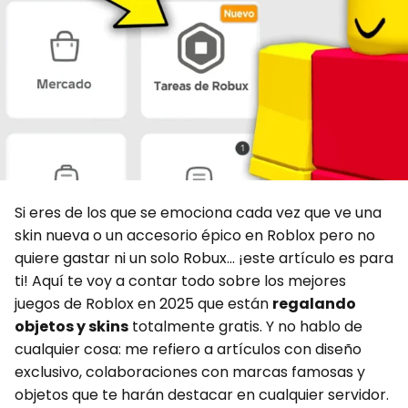
m
p
g
r
t
p
e
a
e
a
r
m
r
r
t
i
r
Si eres de los que se emociona cada vez que ve una
skin nueva o un accesorio épico en Roblox pero no
quiere gastar ni un solo Robux... ¡este artículo es para
ti! Aquí te voy a contar todo sobre los mejores
juegos de Roblox en 2025 que están
regalando
objetos y skins
totalmente gratis. Y no hablo de
cualquier cosa: me refiero a artículos con diseño
exclusivo, colaboraciones con marcas famosas y
objetos que te harán destacar en cualquier servidor.