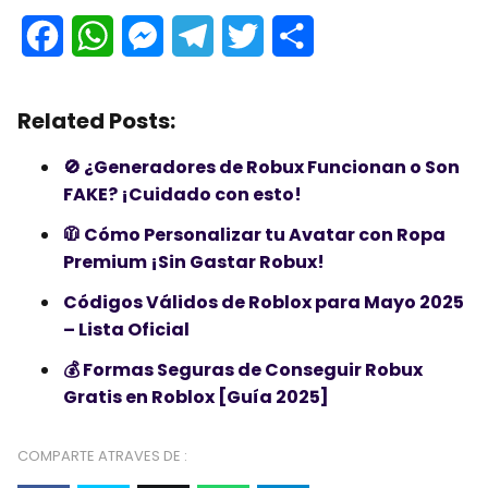
F
W
M
T
T
C
a
h
e
e
w
o
Related Posts:
c
a
s
l
i
m
e
t
s
e
t
p
🚫 ¿Generadores de Robux Funcionan o Son
FAKE? ¡Cuidado con esto!
b
s
e
g
t
a
🧥 Cómo Personalizar tu Avatar con Ropa
o
A
n
r
e
r
Premium ¡Sin Gastar Robux!
o
p
g
a
r
t
Códigos Válidos de Roblox para Mayo 2025
k
p
e
m
i
– Lista Oficial
r
r
💰 Formas Seguras de Conseguir Robux
Gratis en Roblox [Guía 2025]
COMPARTE ATRAVES DE :